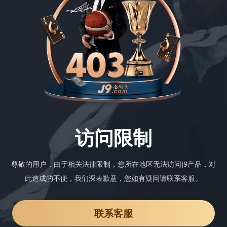
访问限制
尊敬的用户，由于相关法律限制，您所在地区无法访问J9产品，对
此造成的不便，我们深表歉意，您如有疑问请联系客服。
联系客服