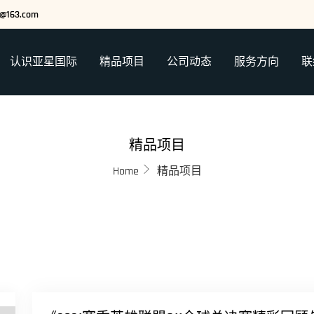
ze@163.com
认识亚星国际
精品项目
公司动态
服务方向
联
精品项目
Home
精品项目