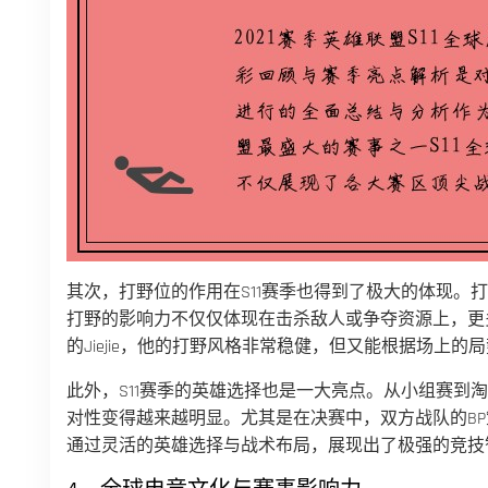
其次，打野位的作用在S11赛季也得到了极大的体现。
打野的影响力不仅仅体现在击杀敌人或争夺资源上，更
的Jiejie，他的打野风格非常稳健，但又能根据场上
此外，S11赛季的英雄选择也是一大亮点。从小组赛到
对性变得越来越明显。尤其是在决赛中，双方战队的BP策
通过灵活的英雄选择与战术布局，展现出了极强的竞技