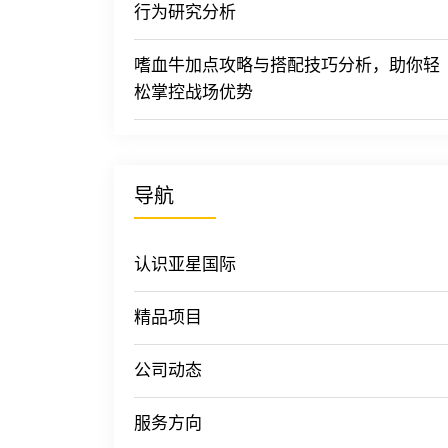
行为研究分析
嗜血牛加点攻略与搭配技巧分析，助你轻
松掌控战场优势
导航
认识亚星国际
精品项目
公司动态
服务方向