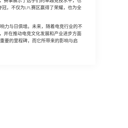
，赛事展示了选手们的卓越竞技水平，也
夺冠，不仅为LPL赛区赢得了荣耀，也为全
影响力与日俱增。未来，随着电竞行业的不
，并在推动电竞文化发展和产业进步方面
个重要的里程碑，而它所带来的影响与启