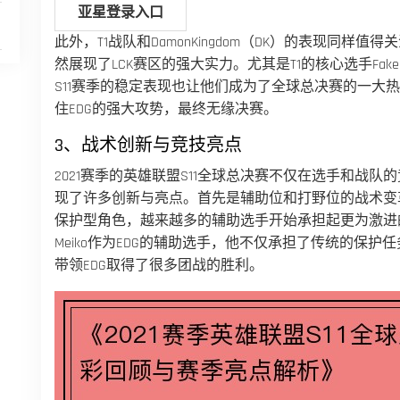
亚星登录入口
此外，T1战队和DamonKingdom（DK）的表现同样
然展现了LCK赛区的强大实力。尤其是T1的核心选手Fa
S11赛季的稳定表现也让他们成为了全球总决赛的一大
住EDG的强大攻势，最终无缘决赛。
3、战术创新与竞技亮点
2021赛季的英雄联盟S11全球总决赛不仅在选手和战
现了许多创新与亮点。首先是辅助位和打野位的战术变革
保护型角色，越来越多的辅助选手开始承担起更为激进
Meiko作为EDG的辅助选手，他不仅承担了传统的保
带领EDG取得了很多团战的胜利。