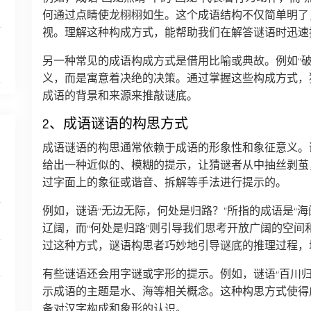
何通过点睛使龙栩栩如生。这个成语结构不仅简单明了
视。理解这种构成方式，能帮助我们在解答谜语时迅速
另一种常见的成语构成方式是借用比喻或典故。例如“破釜
义，而是寓意着决绝的决策。通过掌握这些构成方式，
成语的背景和来源来推敲谜底。
2、成语谜语的构思方式
成语谜语的构思通常依赖于成语的形象性和象征意义。
给出一种近似的、模糊的提示，让猜谜者从中抽丝剥茧
过字面上的象征或谐音、拆解等手法进行提示的。
例如，谜语“无边无际，何处是归路？”所指的成语是“海
辽阔，而“何处是归路”则引导我们思考开放广阔的空间
过这种方式，谜语构思者巧妙地引导谜底的推理过程，
有些谜语还会用字谜或字形的提示。例如，谜语“百川归
示成语的主题是水、海等相关概念。这种构思方式使得
备对汉字构成和象形的认识。