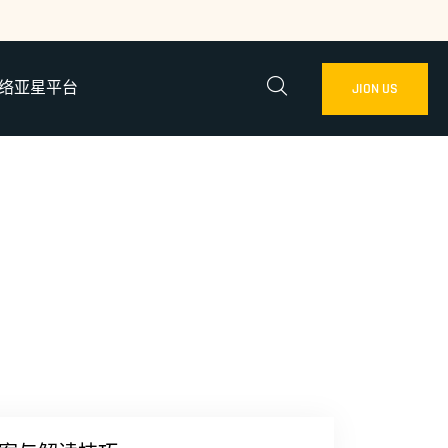
络亚星平台
JION US