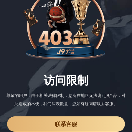
访问限制
尊敬的用户，由于相关法律限制，您所在地区无法访问J9产品，对
此造成的不便，我们深表歉意，您如有疑问请联系客服。
联系客服