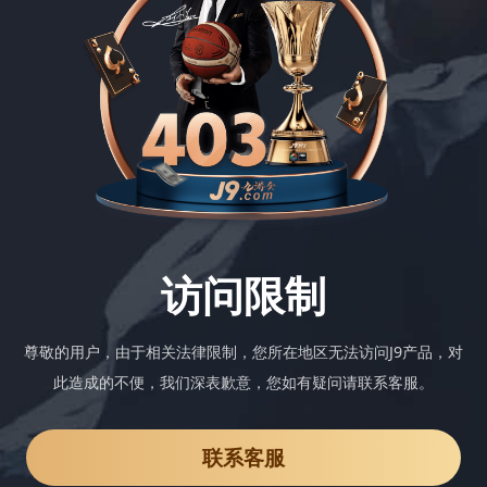
访问限制
尊敬的用户，由于相关法律限制，您所在地区无法访问J9产品，对
此造成的不便，我们深表歉意，您如有疑问请联系客服。
联系客服