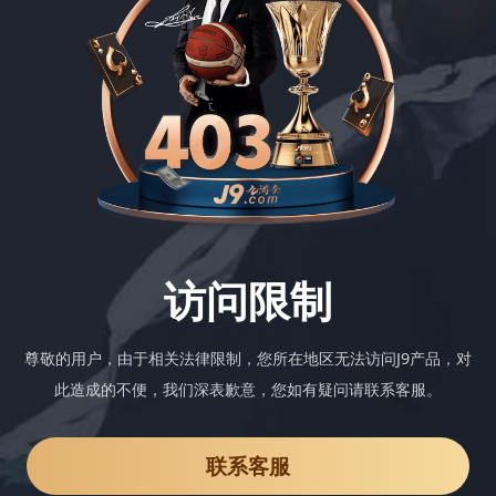
访问限制
尊敬的用户，由于相关法律限制，您所在地区无法访问J9产品，对
此造成的不便，我们深表歉意，您如有疑问请联系客服。
联系客服