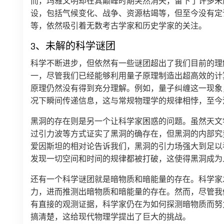
而，玛雅文明却在其巅峰时期突然消失，留下了许多未
设，包括气候变化、战争、资源枯竭等，但至今没有定
等，依然吸引着无数考古学家和历史学家的关注。
3、未解的科学谜团
科学不断进步，但依然有一些谜团超出了我们目前的理
一，尽管我们已经能够利用量子原理制造出超高效的计
原理仍然没有得到充分理解。例如，量子纠缠这一现象
况下瞬间传递信息，这与常规物理学的规律相悖，至今
黑洞的存在则是另一个让科学家困惑的问题。虽然天文
过引力波等方式证实了黑洞的确存在，但黑洞的内部究
爱因斯坦的相对论告诉我们，黑洞的引力场强大到足以
发现一切空间和时间的规律都被打破，这使得黑洞成为
还有一个科学谜团就是暗物质和暗能量的存在。科学家
力，进而推测出暗物质和暗能量的存在。然而，尽管我
有直接的观测证据，科学家仍在为如何探测暗物质而努
搞清楚，这给现代物理学提出了巨大的挑战。