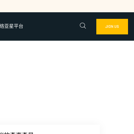
络亚星平台
JION US